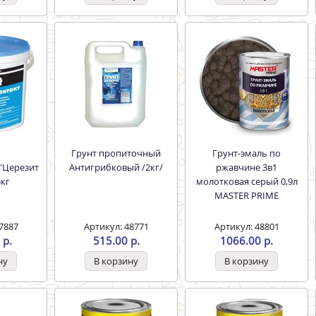
Грунт пропиточный
Грунт-эмаль по
"Церезит
Антигрибковый /2кг/
ржавчине 3в1
5кг
молотковая серый 0,9л
MASTER PRIME
7887
Артикул: 48771
Артикул: 48801
 р.
515.00 р.
1066.00 р.