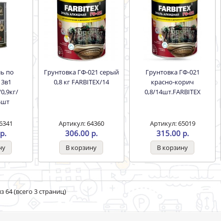
Грунтовка ГФ-021 серый
Грунтовка ГФ-021
 3в1
0,8 кг FARBITEX/14
красно-корич
0,9кг/
0,8/14шт.FARBITEX
4шт
6341
Артикул: 64360
Артикул: 65019
р.
306.00 р.
315.00 р.
з 64 (всего 3 страниц)