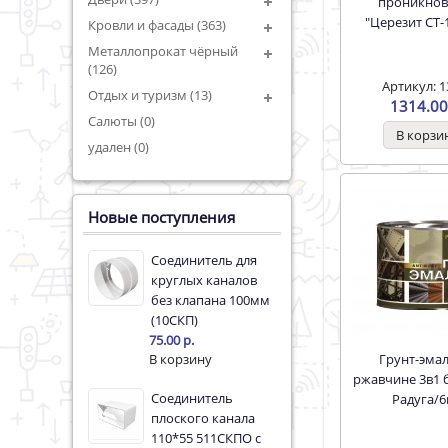
проникнов
"Церезит СТ-1
Кровли и фасады (363)
Металлопрокат чёрный
(126)
Артикул: 1
Отдых и туризм (13)
1314.00
Салюты (0)
удален (0)
Новые поступления
Соединитель для
круглых каналов
без клапана 100мм
(10СКП)
75.00 р.
Грунт-эмаль по
ржавчине 3в1 б
Соединитель
Радуга/
плоского канала
110*55 511СКПО с