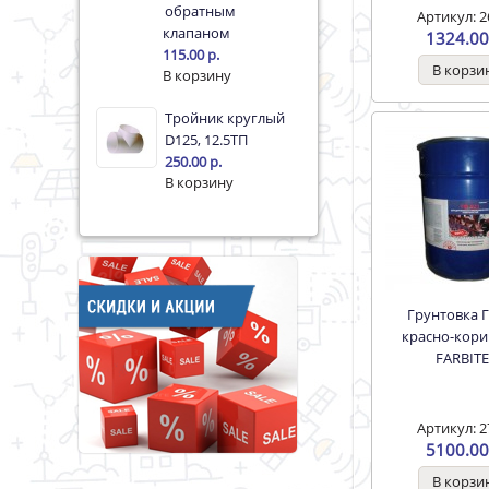
обратным
Артикул: 2
клапаном
1324.00
115.00 р.
Тройник круглый
D125, 12.5ТП
250.00 р.
Грунтовка ГФ-021
красно-корич
FARBIT
Артикул: 2
5100.00