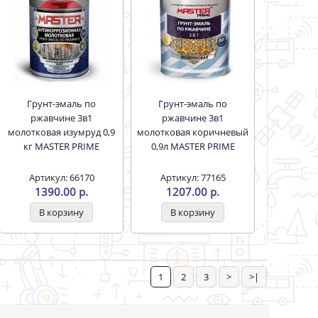
Грунт-эмаль по
Грунт-эмаль по
ржавчине 3в1
ржавчине 3в1
молотковая изумруд 0,9
молотковая коричневый
кг MASTER PRIME
0,9л MASTER PRIME
Артикул: 66170
Артикул: 77165
1390.00 р.
1207.00 р.
1
2
3
>
>|