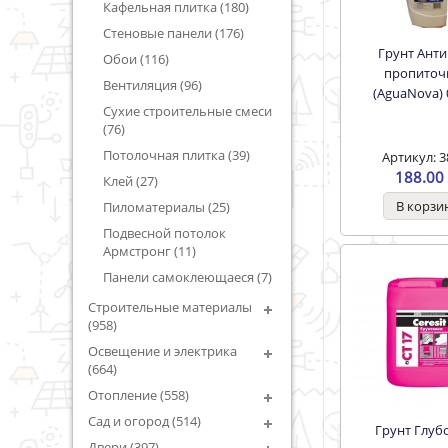
Кафельная плитка (180)
Стеновые панели (176)
Грунт Антигриб
Обои (116)
пропиточ
Вентиляция (96)
(AguaNova) 
Сухие строительные смеси
(76)
Потолочная плитка (39)
Артикул: 3
188.00 
Клей (27)
Пиломатериалы (25)
Подвесной потолок
Армстронг (11)
Панели самоклеющаеся (7)
Строительные материалы
(958)
Освещение и электрика
(664)
Отопление (558)
Сад и огород (514)
Грунт Глубокого
Двери (397)