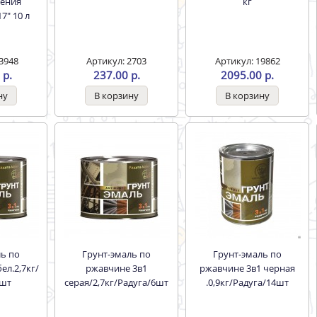
ения
кг
7" 10 л
3948
Артикул: 2703
Артикул: 19862
 р.
237.00 р.
2095.00 р.
Грунт-эмаль по
Грунт-эмаль по
ел.2,7кг/
ржавчине 3в1
ржавчине 3в1 черная
6шт
серая/2,7кг/Радуга/6шт
.0,9кг/Радуга/14шт