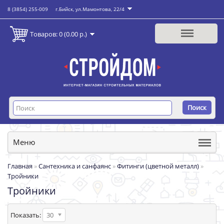
8 (3854) 255-009
г.Бийск, ул.Мамонтова, 22/4
Товаров: 0 (0.00 р.)
Поиск
Меню
Главная
»
Сантехника и санфаянс
»
Фитинги (цветной металл)
»
Тройники
Тройники
Показать:
30