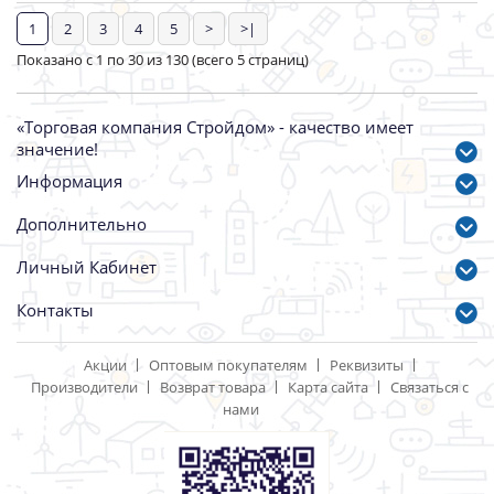
70601 /10шт/
70602 /10шт/
Артикул: 22675
Артикул: 4009
205.00 р.
205.00 р.
Сетка шлиф.абразивная
Щетка-крацовка дисковая
Р80 110х280мм БИБЕР
100мм М14 для УШМ
70603 /10шт/
латунированная БИБЕР
70972
Артикул: 4010
Артикул: 38758
205.00 р.
250.00 р.