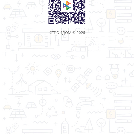
1
2
3
4
5
>
>|
Показано с 1 по 30 из 130 (всего 5 страниц)
«Торговая компания Стройдом» - качество имеет
значение!
Информация
Дополнительно
Личный Кабинет
Контакты
Акции
Оптовым покупателям
Реквизиты
Производители
Возврат товара
Карта сайта
Связаться с
нами