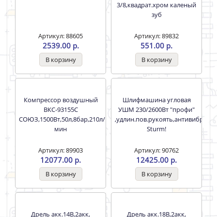
Шлифмашина
Ручка УШМ с
эксцентриковая 350Вт,
твердосплавным
5000-12000 об/мин,
карандашом и местом
ПЫЛЕСБОРНИК, Sturm!
хранения,резьба 8мм
STURM
Артикул: 83932
5782.00 р.
Артикул: 87861
327.00 р.