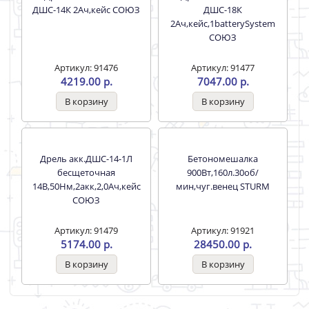
Дрель акк.12 В,1акк,
Цепь SC38013CST-52 Sturm!
ДШС-12 Ач,СОЮЗ
52звена,паз 0,050,шаг
3/8,квадрат.хром каленый
зуб
Артикул: 88605
Артикул: 89832
2539.00 р.
551.00 р.