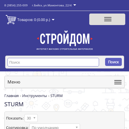
8 (3854) 255-009
г.Бийск, ул.Мамонтова, 22/4
Товаров: 0 (0.00 р.)
Поиск
Меню
Главная
»
Инструменты
»
STURM
STURM
Показать:
30
Сортировка:
По умолчанию