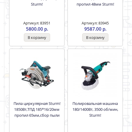
Лобзик электрический
Пила минициркулярная
860Вт,100/10мм(дер.мет),4ст.маятник,быстрозаж.лазер.указ
1000Вт,ТПД 125*22*2мм
Sturm!
пропил 48мм Sturm!
Артикул: 83951
Артикул: 83945
5800.00 р.
9587.00 р.