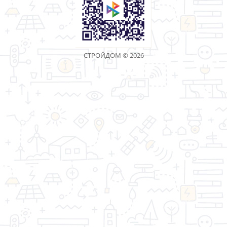
Дрель акк.14В,2акк,
Дрель акк.18В,2акк,
ДШС-14К 2Ач,кейс СОЮЗ
ДШС-18К
2Ач,кейс,1batterySystem
СОЮЗ
Артикул: 91476
Артикул: 91477
4219.00 р.
7047.00 р.
Дрель акк.ДШС-14-1Л
Бетономешалка