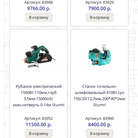
Пила циркулярная Sturm!
Полировальная машина
1850Вт,ТПД 185*16/20мм
180/1400Вт, 3500 об/мин,
пропил 65мм,сбор пыли
Sturm!
Артикул: 83948
Артикул: 83929
9766.00 р.
7900.00 р.
Рубанок электрический
Станок точильно-
1500Вт 110мм,глуб
шлифовальный 410Вт,сух
3,5мм,15000об/
150/20/12,7мм,200*40*2мм