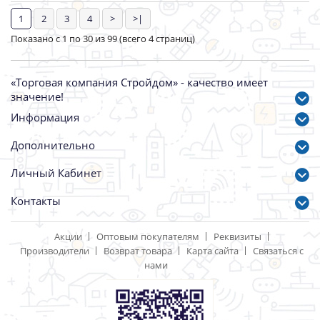
Компрессор воздушный
Шлифмашина угловая
ВКС-93155С
УШМ 230/2600Вт "профи"
СОЮЗ,1500Вт,50л,8бар,210л/
,удлин.пов.рукоять,антивибр
мин
Sturm!
Артикул: 89903
Артикул: 90762
12077.00 р.
12425.00 р.