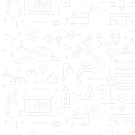
бесщеточная
900Вт,160л.30об/
14В,50Нм,2акк,2,0Ач,кейс
мин,чуг.венец STURM
СОЮЗ
Артикул: 91479
Артикул: 91921
5174.00 р.
28450.00 р.
1
2
3
4
>
>|
Показано с 1 по 30 из 99 (всего 4 страниц)
«Торговая компания Стройдом» - качество имеет
значение!
Информация
Дополнительно