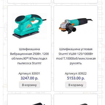
мин,четверть 0-14м Sturm!
Sturm!
Артикул: 83952
Артикул: 83960
11500.00 р.
8400.00 р.
Шлифмашина
Шлифмашина угловая
Вибрационная 250Вт, 1200
Sturm! УШМ 125/1000Вт
об/мин,90*187мм,подкл
mod T,10000об/мин,тонкая
пылесоса Sturm!
рукоять