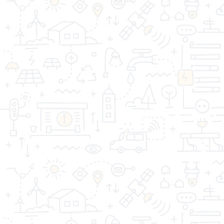
значение!
Информация
Дополнительно
Личный Кабинет
Контакты
Акции
Оптовым покупателям
Реквизиты
Производители
Возврат товара
Карта сайта
Связаться с
нами
СТРОЙДОМ © 2026