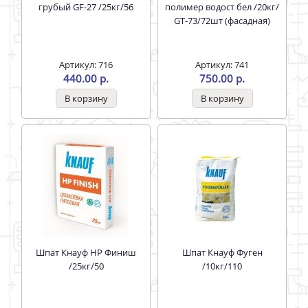
грубый GF-27 /25кг/56
полимер водост бел /20кг/
GT-73/72шт (фасадная)
Артикул: 716
Артикул: 741
440.00 р.
750.00 р.
Шпат Кнауф НР Финиш
Шпат Кнауф Фуген
/25кг/50
/10кг/110