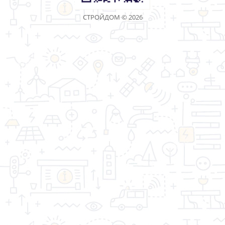
Затирка Ceresit 2кг
Затирка Ceresit 2кг киви
зеленый
Артикул: 2226
Артикул: 4476
428.00 р.
428.00 р.
1
2
3
>
>|
Показано с 1 по 30 из 76 (всего 3 страниц)
«Торговая компания Стройдом» - качество имеет