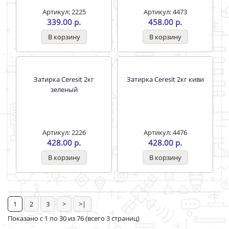
Клей для плитки Геркулес
Шпат Геркулес финишная
термост.5 кг GM-215
/5кг/ GT-53/108
Артикул: 39164
Артикул: 16357
230.00 р.
334.00 р.