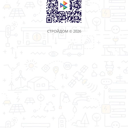
Артикул: 54515
200.00 р.
Угольник столярный
300мм Профи БИБЕР нерж.
гравировка 40630
Артикул: 54516
380.00 р.
1
2
3
>
>|
Показано с 1 по 30 из 85 (всего 3 страниц)