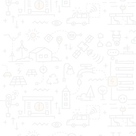
«Торговая компания Стройдом» - качество имеет
значение!
Информация
Дополнительно
Личный Кабинет
Контакты
Акции
Оптовым покупателям
Реквизиты
Производители
Возврат товара
Карта сайта
Связаться с
нами