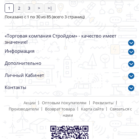
Уровень 3 глазка 600мм
ПРОФИ двутавр.
ударопрочн.БИБЕР
Артикул: 21218
490.00 р.
Уровень 3 глазка алюмин.
800мм, фрезер. Вихрь
Угольник столярный
Артикул: 47710
250мм Эксперт БИБЕР
584.00 р.
40536