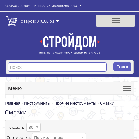
8 (3854) 255-009
г.Бийск, ул.Мамонтова, 22/4
Товаров: 0 (0.00 р.)
Поиск
Меню
Главная
»
Инструменты
»
Прочие инструменты
»
Смазки
Смазки
Показать:
30
Сортировка:
По умолчанию