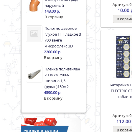
Артикул: 9
наружный
10.00 
143.00 р.
Полотно дверное
глухое ПГ Гладкое 3
700 венге
микрофлекс 3D
2200.00 р.
Пленка полиэтилен
200мкм /50м/
ширина 1,5
Батарейка TOKOV
(рукав)150м2
ELECTRIC C
4590.00 р.
таблет
Артикул: 9
112.00 