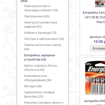
(664)
Электромонтаж и
прокладка кабеля (126)
Батарейка Camelion G10
Светильники (83)
LR1130 BL10 (
10шт)
Электроустановочные
изделия (81)
Кабели и провода (75)
Артикул: 4
Люстры и светильники (54)
10.00 
Лампы (источники света)
(45)
Батарейки, зарядные
устройства (43)
Щиты, корпуса, боксы,
оболочки (42)
Низковольтное
оборудование (34)
Фонари (28)
Удлинители, сетевые
фильтры (25)
Батарейка ENERGIZER
Разъемы силовые, вилки и