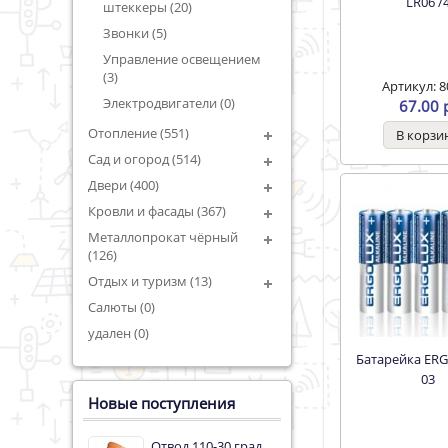
LR06 /
штеккеры (20)
Звонки (5)
Управление освещением
(3)
Артикул: 8
Электродвигатели (0)
67.00 
Отопление (551)
Сад и огород (514)
Двери (400)
Кровли и фасады (367)
Металлопрокат чёрный
(126)
Отдых и туризм (13)
Салюты (0)
удален (0)
Батарейка ERGOLUX LR
03
Новые поступления
Отвод 110-30 град.