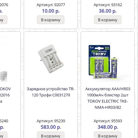
2076
Артикул: 92077
Артикул: 93162
р.
10.00 р.
36.00 р.
Зарядное устройство TR-
Аккумулятор ААA/HR03
R2016
120 Трофи С0031279
1000мАч блистер 2шт
ка
TOKOV ELECTRIC TKE-
NMA-HR03/B2
5240
Артикул: 95239
Артикул: 95593
р.
583.00 р.
348.00 р.