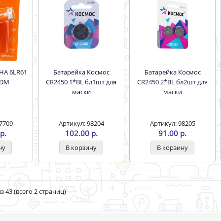
Батарейка Космос
Батарейка Космос
TDM
CR2450 1*BL бл1шт для
CR2450 2*BL бл2шт для
маски
маски
7709
Артикул: 98204
Артикул: 98205
р.
102.00 р.
91.00 р.
з 43 (всего 2 страниц)