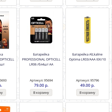
Батарейка
Батарейка AlLkaline
OPTICELL
PROFESSIONAL OPTICELL
Optima LR03/AAA IEK/10
4шт
LR06 /бл4шт АА
5693
Артикул: 95694
Артикул: 95796
р.
79.00 р.
49.00 р.