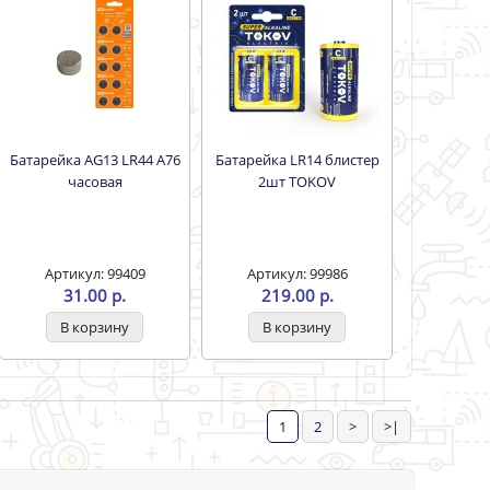
Батарейка AG13 LR44 А76
Батарейка LR14 блистер
часовая
2шт TOKOV
Артикул: 99409
Артикул: 99986
31.00 р.
219.00 р.
1
2
>
>|