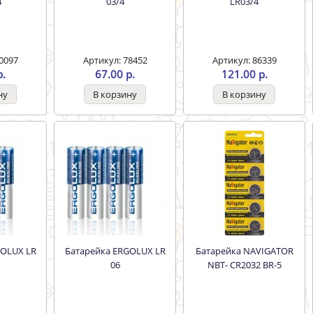
4
03/4
LR03/4
0097
Артикул: 78452
Артикул: 86339
р.
67.00 р.
121.00 р.
Батарейка ERGOLUX LR
Батарейка NAVIGATOR
06
NBT- CR2032 BR-5