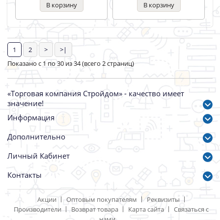
Шайба плоская DIN125 M8
Шайба оцинкованная
DIN125А 30мм
Артикул: 95149
Артикул: 102932
3.00 р.
18.00 р.