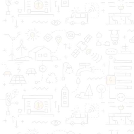
«Торговая компания Стройдом» - качество имеет
значение!
Информация
Дополнительно
Личный Кабинет
Контакты
Акции
Оптовым покупателям
Реквизиты
Производители
Возврат товара
Карта сайта
Связаться с
нами