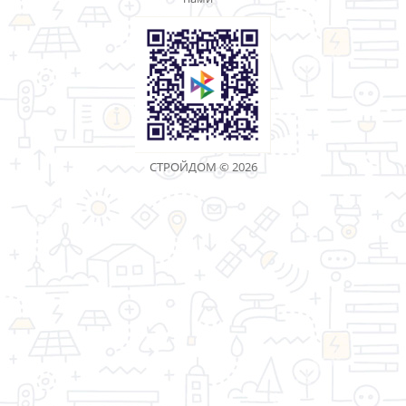
Шайба оцинкованная
Шайба плоская DIN125 М16
DIN125А 24мм
ОЦ
Артикул: 101734
Артикул: 108657
6.00 р.
5.00 р.
1
2
>
>|
Показано с 1 по 30 из 34 (всего 2 страниц)