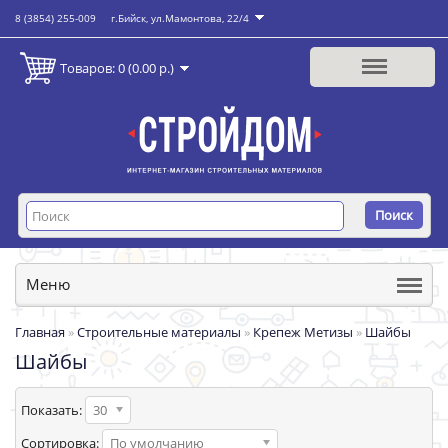
8 (3854) 255-009
г.Бийск, ул.Мамонтова, 22/4
Товаров: 0 (0.00 р.)
Поиск
Меню
Главная
»
Строительные материалы
»
Крепеж Метизы
»
Шайбы
Шайбы
Показать:
30
Сортировка:
По умолчанию