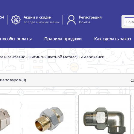
2/4
Акции и скидки
Регистрация
всегда низкие цены
Войти
пособы оплаты
Правила продажи
Как сделать заказ
ка и санфаянс
»
Фитинги (цветной металл)
»
Американки
ие товаров (0)
С