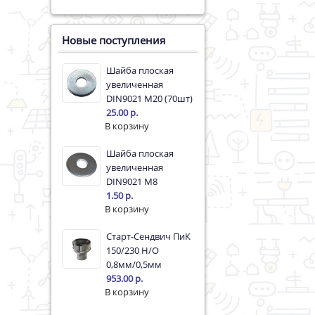
Новые поступления
Шайба плоская
увеличенная
DIN9021 M20 (70шт)
25.00 р.
Шайба плоская
увеличенная
DIN9021 M8
1.50 р.
Старт-Сендвич ПиК
150/230 Н/О
0,8мм/0,5мм
953.00 р.