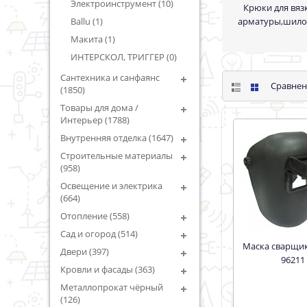
Электроинструмент (10)
Крюки для вяз
Ballu (1)
арматуры,шило 
Макита (1)
ИНТЕРСКОЛ, ТРИГГЕР (0)
Сантехника и санфаянс
Сравнен
(1850)
Товары для дома /
Интерьер (1788)
Внутренняя отделка (1647)
Строительные материалы
(958)
Освещение и электрика
(664)
Отопление (558)
Сад и огород (514)
Маска сварщика БИБЕР
Двери (397)
96211
Кровли и фасады (363)
Металлопрокат чёрный
(126)