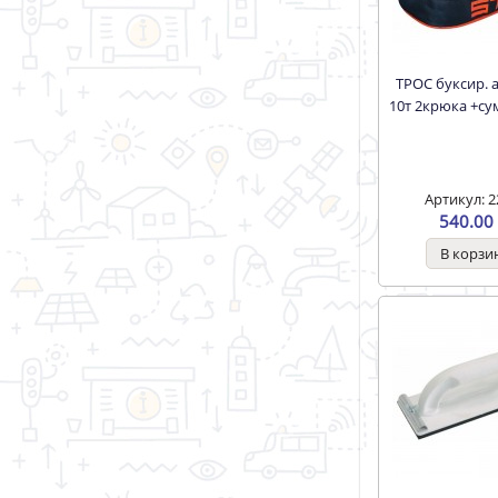
ТРОС буксир. автомоб.
10т 2крюка +су
Артикул: 2
540.00 