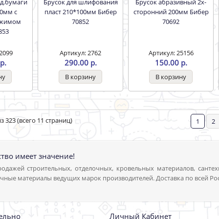
Брусок для шлифования
Брусок абразивный 2х-
80мм с
пласт 210*100мм Бибер
сторонний 200мм Бибер
ажимом
70852
70692
853
2099
Артикул: 2762
Артикул: 25156
р.
290.00 р.
150.00 р.
з 323 (всего 11 страниц)
1
2
ство имеет значение!
одажей строительных, отделочных, кровельных материалов, сантех
чные материалы ведущих марок производителей. Доставка по всей Ро
ельно
Личный Кабинет