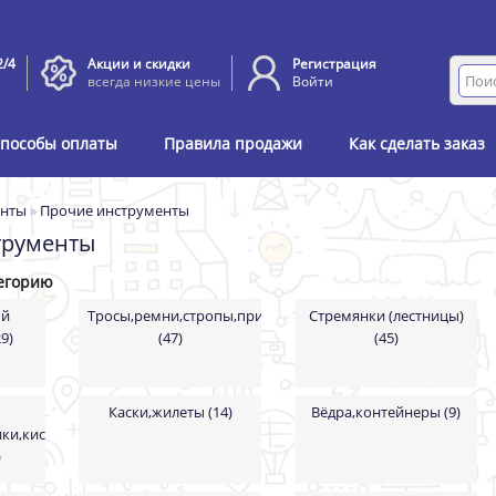
2/4
Акции и скидки
Регистрация
всегда низкие цены
Войти
пособы оплаты
Правила продажи
Как сделать заказ
енты
»
Прочие инструменты
трументы
егорию
ый
Тросы,ремни,стропы,привязь
Стремянки (лестницы)
9)
(47)
(45)
Каски,жилеты (14)
Вёдра,контейнеры (9)
ки,кислота
)