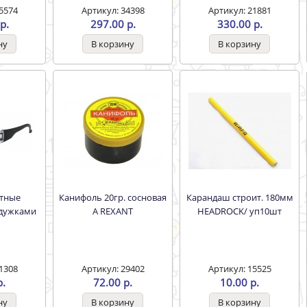
5574
Артикул: 34398
Артикул: 21881
р.
297.00 р.
330.00 р.
Канифоль 20гр. сосновая
Карандаш строит. 180мм
 дужками
А REXANT
HEADROCK/ уп10шт
1308
Артикул: 29402
Артикул: 15525
р.
72.00 р.
10.00 р.