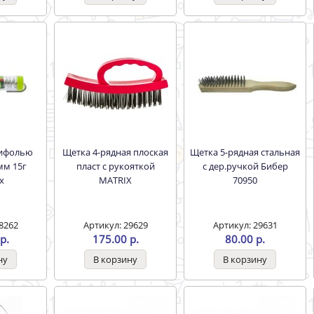
Щетка 4-рядная плоская
Щетка 5-рядная стальная
мм 15г
пласт с рукояткой
с дер.ручкой Бибер
х
MATRIX
70950
8262
Артикул: 29629
Артикул: 29631
р.
175.00 р.
80.00 р.