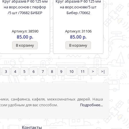
Круг абразив Р 60 125 мм
Круг абразив Р 60 125 мм
на ворс.основ с перфор
на ворс.основе/5 шт
/5 шт /70682 БИБЕР
Бибер /70662
Артикул: 38590
Артикул: 31106
85.00 р.
85.00 р.
3
4
5
6
7
8
9
10
11
>
>|
ники, санфаянса, кафеля, межкомнатных дверей. Наша
ссии удобным для вас способом.
Подробнее...
Контакты