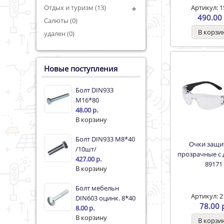
Отдых и туризм (13)
Артикул: 1
490.00 
Салюты (0)
удален (0)
Новые поступления
Болт DIN933
М16*80
48.00 р.
Болт DIN933 М8*40
Очки защитные
/10шт/
прозрачные с
427.00 р.
89171
Болт мебельн
Артикул: 2
DIN603 оцинк. 8*40
78.00 
8.00 р.