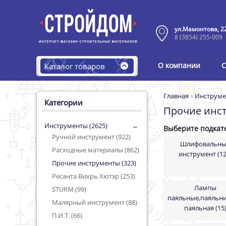
ул.Мамонтова, 2
8 (3854) 255-009
О компании
С
Каталог товаров
Главная
»
Инструм
Категории
Прочие инс
Инструменты (2625)
Выберите подкат
Ручной инструмент (922)
Шлифовальн
Расходные материалы (862)
инструмент (12
Прочие инструменты (323)
Ресанта Вихрь Хютэр (253)
Лампы
STURM (99)
паяльные,паяльни
Малярный инструмент (88)
паяльная (15
П.И.Т. (66)