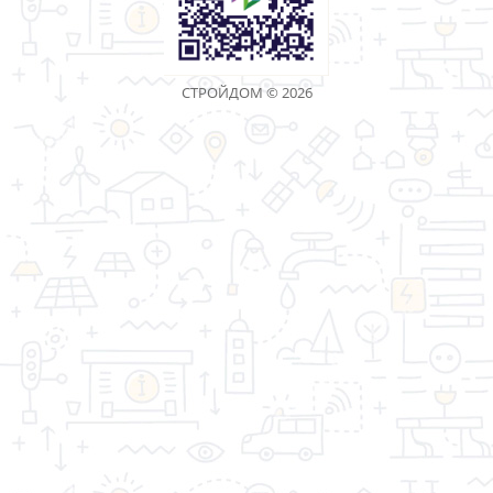
Показано с 1 по 30 из 129 (всего 5 страниц)
«Торговая компания Стройдом» - качество имеет
значение!
Информация
Дополнительно
Личный Кабинет
Контакты
Акции
Оптовым покупателям
Реквизиты
Производители
Возврат товара
Карта сайта
Связаться с
нами