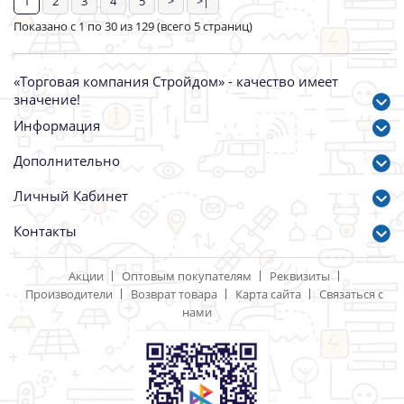
Щетка-крацовка дисковая
Щетка-крацовка дисковая
100мм М14 для УШМ
100мм М14 УШМ
латунированная БИБЕР
стальная,витая БИБЕР
70972
70977
Артикул: 38758
Артикул: 31821
250.00 р.
280.00 р.
1
2
3
4
5
>
>|