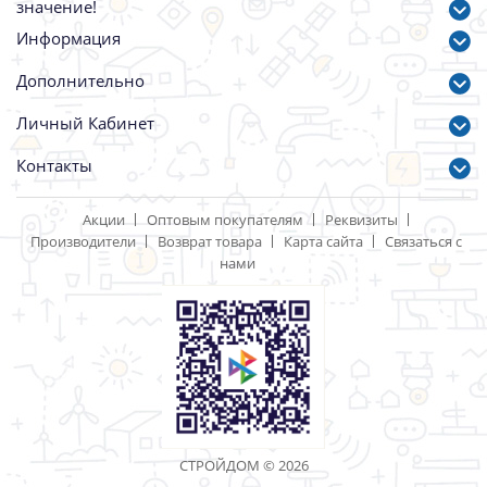
Щетка для авто 44см NEW
Замок навесной
GALAXY
всепогодный MARLOK
ВС-1.00-50 58/98/40
Артикул: 71698
Артикул: 71872
248.00 р.
388.00 р.
|<
<
....
6
7
8
9
10
11
12
13
14
15
16
....
>
>|
Показано с 301 по 330 из 1013 (всего 34 страниц)