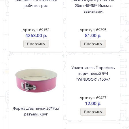
рябчик с рис
20шт 48*58*14мкм с
завязками
Артикул: 69152
Артикул: 69395
4263.00 р.
81.00 р.
Форма д/выпечки 26*7см
Уплотнитель E-профиль
разъем. Круг
коричневый 9*4
"WINDOOR" /150м/