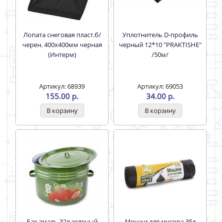
Лопата снеговая пласт.б/
Уплотнитель D-профиль
черен. 400х400мм черная
черный 12*10 "PRAKTISHE"
(Интерм)
/50м/
Артикул: 68939
Артикул: 69053
155.00 р.
34.00 р.
Бак эмаль 32л зеленый
Мешки для мусора 35л