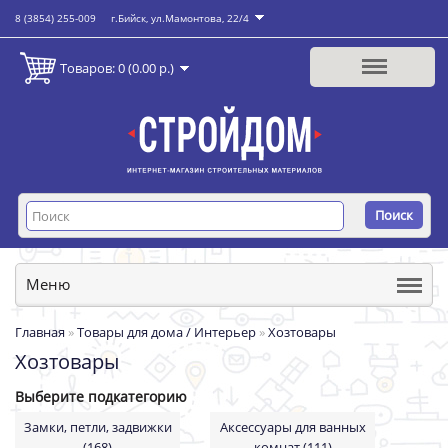
8 (3854) 255-009
г.Бийск, ул.Мамонтова, 22/4
Товаров: 0 (0.00 р.)
Поиск
Меню
Главная
»
Товары для дома / Интерьер
»
Хозтовары
Хозтовары
Выберите подкатегорию
Замки, петли, задвижки
Аксессуары для ванных
(168)
комнат (111)