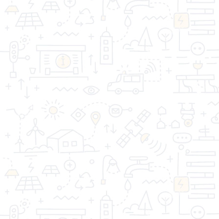
«Торговая компания Стройдом» - качество имеет
значение!
Информация
Дополнительно
Личный Кабинет
Контакты
Акции
Оптовым покупателям
Реквизиты
Производители
Возврат товара
Карта сайта
Связаться с
нами