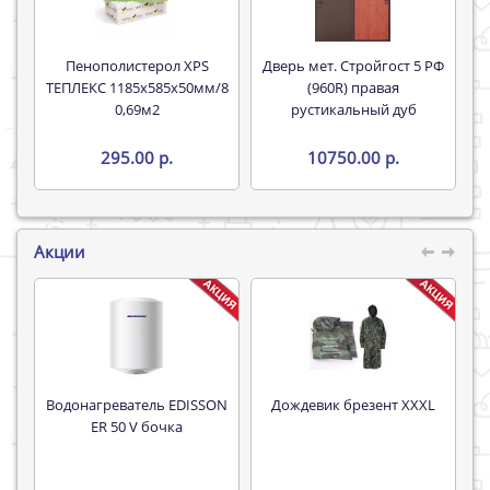
Пенополистерол XPS
Дверь мет. Стройгост 5 РФ
ТЕПЛЕКС 1185х585х50мм/8
(960R) правая
0,69м2
рустикальный дуб
295.00 р.
10750.00 р.
Акции
Водонагреватель EDISSON
Дождевик брезент XXXL
Труба 16*
ER 50 V бочка
P