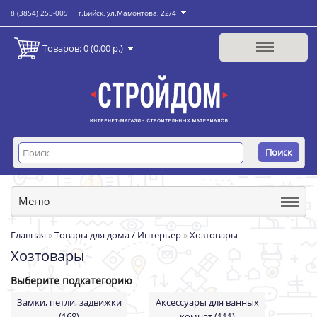
8 (3854) 255-009
г.Бийск, ул.Мамонтова, 22/4
Товаров: 0 (0.00 р.)
Поиск
Меню
Главная
»
Товары для дома / Интерьер
»
Хозтовары
Хозтовары
Выберите подкатегорию
Замки, петли, задвижки
Аксессуары для ванных
(168)
комнат (111)