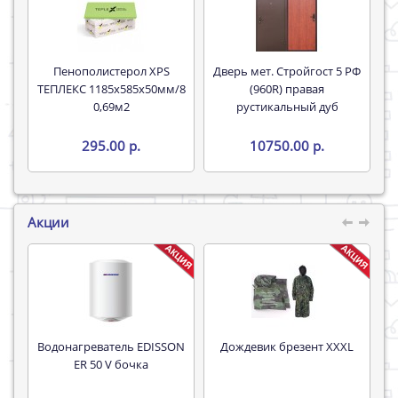
Пенополистерол XPS
Дверь мет. Стройгост 5 РФ
ТЕПЛЕКС 1185х585х50мм/8
(960R) правая
0,69м2
рустикальный дуб
295.00 р.
10750.00 р.
Акции
Водонагреватель EDISSON
Дождевик брезент XXXL
Труба 16*
ER 50 V бочка
P