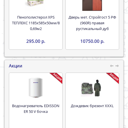
Пенополистерол XPS
Дверь мет. Стройгост 5 РФ
ТЕПЛЕКС 1185х585х50мм/8
(960R) правая
0,69м2
рустикальный дуб
295.00 р.
10750.00 р.
Акции
Водонагреватель EDISSON
Дождевик брезент XXXL
Труба 16*
ER 50 V бочка
P