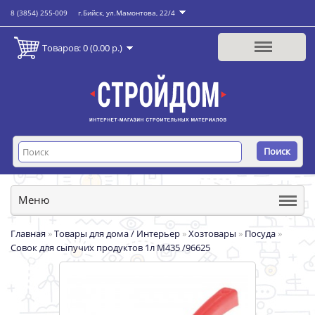
8 (3854) 255-009
г.Бийск, ул.Мамонтова, 22/4
Товаров: 0 (0.00 р.)
Поиск
Меню
Главная
»
Товары для дома / Интерьер
»
Хозтовары
»
Посуда
»
Совок для сыпучих продуктов 1л М435 /96625