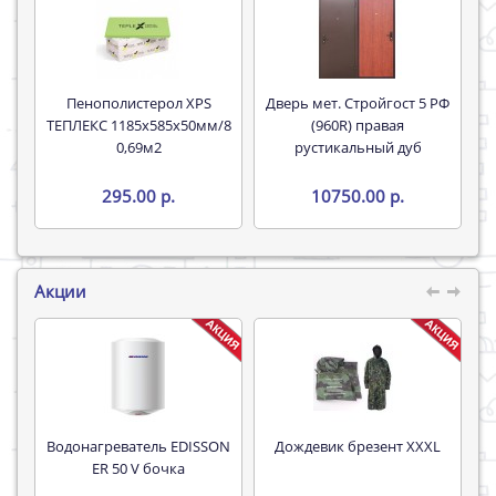
Пенополистерол XPS
Дверь мет. Стройгост 5 РФ
ТЕПЛЕКС 1185х585х50мм/8
(960R) правая
0,69м2
рустикальный дуб
295.00 р.
10750.00 р.
Акции
Водонагреватель EDISSON
Дождевик брезент XXXL
Труба 16*
ER 50 V бочка
P