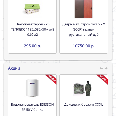
Пенополистерол XPS
Дверь мет. Стройгост 5 РФ
ТЕПЛЕКС 1185х585х50мм/8
(960R) правая
0,69м2
рустикальный дуб
295.00 р.
10750.00 р.
Акции
Водонагреватель EDISSON
Дождевик брезент XXXL
Труба 16*
ER 50 V бочка
P