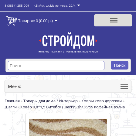
8 (3854) 255-009
г.Бийск, ул.Мамонтова, 22/4
Товаров: 0 (0.00 р.)
Поиск
Меню
Главная
»
Товары для дома / Интерьер
»
Ковры.ковр дорожки
»
Шегги
»
Ковер 0,8*1,5 Витебск (шегги) sh/36/59 кофейная волна