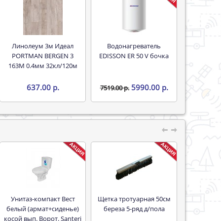
Линолеум 3м Идеал
Водонагреватель
PORTMAN BERGEN 3
EDISSON ER 50 V бочка
163M 0.4мм 32кл/120м
637.00 р.
5990.00 р.
7519.00 р.
Унитаз-компакт Вест
Щетка тротуарная 50см
белый (армат+сиденье)
береза 5-ряд д/пола
косой вып. Ворот. Santeri