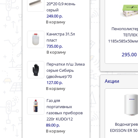
20*20 0,9 ясень
серый
249.00 р.
Пенополистерол XPS
Канистра 31,5л
ТЕПЛЕК
пласт
1185х585х50мм
735.00 р.
295.00 
Перчатки п/ш Зима
серые Сибирь
(двойные)/70
Акции
127.00 р.
Газ для
портативных
газовых приборов
220г KUDO/12
Водонагреватель
89.00 р.
EDISSON ER 50