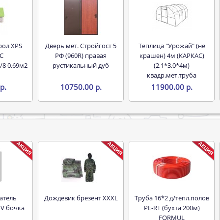
Дверь мет. Стройгост 5
Теплица "Урожай" (не
С
РФ (960R) правая
крашен) 4м (КАРКАС)
/8 0,69м2
рустикальный дуб
(2,1*3,0*4м)
квадр.мет.труба
р.
10750.00 р.
11900.00 р.
Дождевик брезент XXXL
Труба 16*2 д/тепл.полов
 V бочка
PE-RT (бухта 200м)
FORMUL