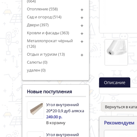
(664)
Отопление (558)
Сад и огород (514)
Двери (397)
Кровли и фасады (363)
Металлопрокат чёрный
(126)
Отдых и туризм (13)
Салюты (0)
удален (0)
Описание
Новые поступления
Угол внутренний
Вернуться в кат
20*20 0,9 дуб аляска
249.00 р.
Рекомендуем
Угол внутренний