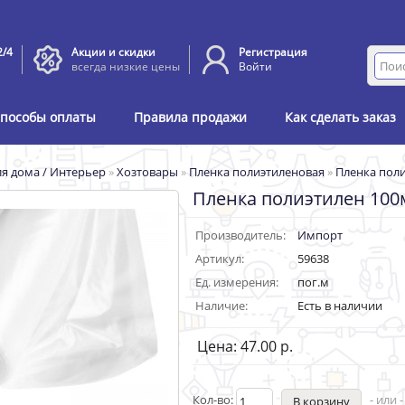
2/4
Акции и скидки
Регистрация
всегда низкие цены
Войти
пособы оплаты
Правила продажи
Как сделать заказ
я дома / Интерьер
»
Хозтовары
»
Пленка полиэтиленовая
»
Пленка поли
Пленка полиэтилен 100
Производитель:
Импорт
Артикул:
59638
Ед. измерения:
пог.м
Наличие:
Есть в наличии
Цена: 47.00 р.
Кол-во:
- или 