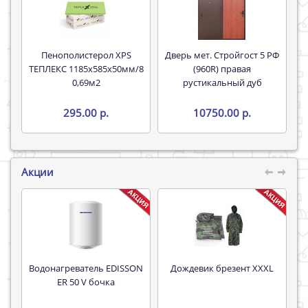
Пенополистерол XPS
Дверь мет. Стройгост 5 РФ
ТЕПЛЕКС 1185х585х50мм/8
(960R) правая
0,69м2
рустикальный дуб
295.00 р.
10750.00 р.
Акции
Водонагреватель EDISSON
Дождевик брезент XXXL
Труба 16*
ER 50 V бочка
P