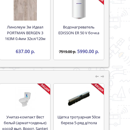
Линолеум 3м Идеал
Водонагреватель
PORTMAN BERGEN 3
EDISSON ER 50 V бочка
163M 0.4мм 32кл/120м
637.00 р.
5990.00 р.
7519.00 р.
Унитаз-компакт Вест
Щетка тротуарная 50см
белый (армат+сиденье)
береза 5-ряд д/пола
косой вып. Ворот. Santeri