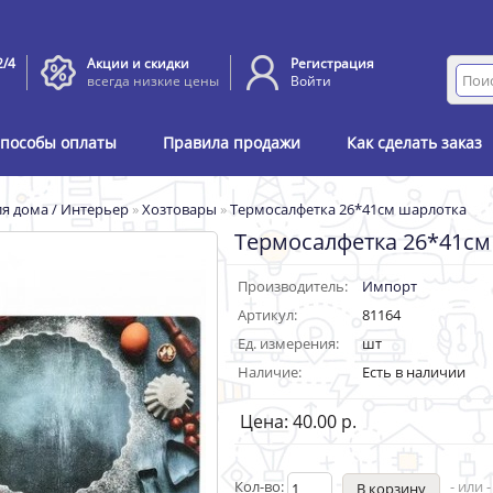
2/4
Акции и скидки
Регистрация
всегда низкие цены
Войти
пособы оплаты
Правила продажи
Как сделать заказ
я дома / Интерьер
»
Хозтовары
»
Термосалфетка 26*41см шарлотка
Термосалфетка 26*41см
Производитель:
Импорт
Артикул:
81164
Ед. измерения:
шт
Наличие:
Есть в наличии
Цена: 40.00 р.
Кол-во:
- или 