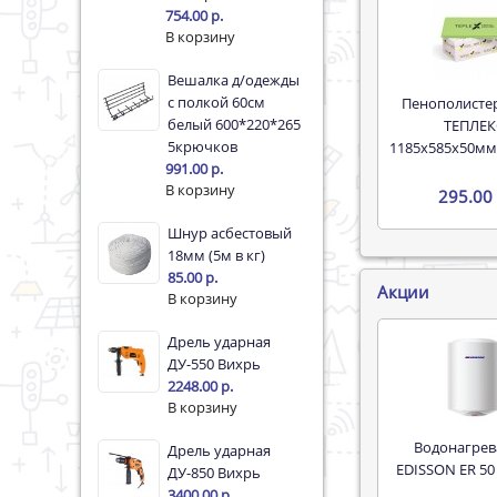
754.00 р.
Вешалка д/одежды
c полкой 60см
Пенополистерол XPS
белый 600*220*265
ТЕПЛЕК
5крючков
1185х585х50мм
991.00 р.
295.00 
Шнур асбестовый
18мм (5м в кг)
85.00 р.
Акции
Дрель ударная
ДУ-550 Вихрь
2248.00 р.
Водонагреватель
Дрель ударная
EDISSON ER 50
ДУ-850 Вихрь
3400.00 р.