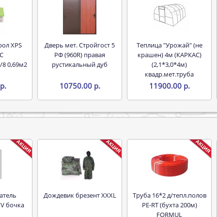
Дверь мет. Стройгост 5
Теплица "Урожай" (не
С
РФ (960R) правая
крашен) 4м (КАРКАС)
/8 0,69м2
рустикальный дуб
(2,1*3,0*4м)
квадр.мет.труба
р.
10750.00 р.
11900.00 р.
Дождевик брезент XXXL
Труба 16*2 д/тепл.полов
 V бочка
PE-RT (бухта 200м)
FORMUL