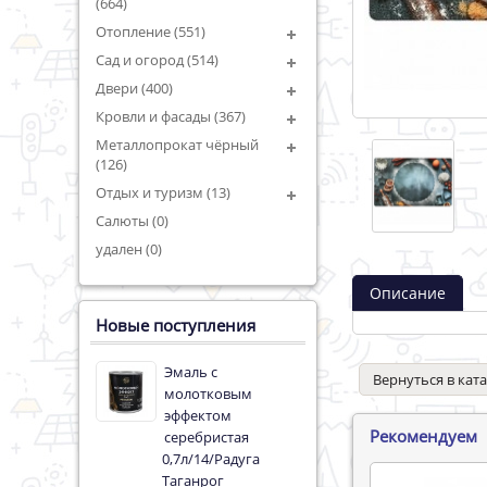
(664)
Отопление (551)
Сад и огород (514)
Двери (400)
Кровли и фасады (367)
Металлопрокат чёрный
(126)
Отдых и туризм (13)
Салюты (0)
удален (0)
Описание
Новые поступления
Эмаль с
Вернуться в кат
молотковым
эффектом
Рекомендуем
серебристая
0,7л/14/Радуга
Таганрог