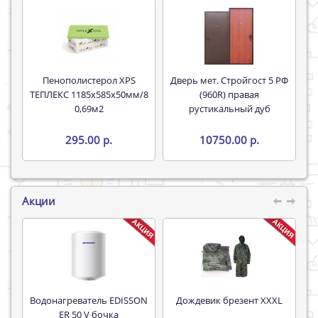
Пенополистерол XPS
Дверь мет. Стройгост 5 РФ
ТЕПЛЕКС 1185х585х50мм/8
(960R) правая
0,69м2
рустикальный дуб
295.00 р.
10750.00 р.
Акции
Водонагреватель EDISSON
Дождевик брезент XXXL
Труба 16*
ER 50 V бочка
P