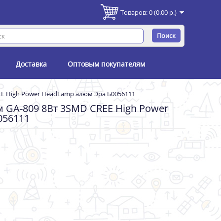
Товаров: 0 (0.00 р.)
Поиск
Доставка
Оптовым покупателям
EE High Power HeadLamp алюм Эра Б0056111
 GA-809 8Вт 3SMD CREE High Power
056111