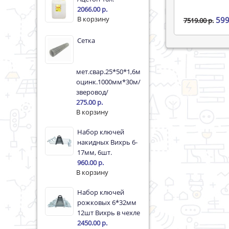
2066.00 р.
599
7519.00 р.
Сетка
мет.свар.25*50*1,6мм
оцинк.1000мм*30м/
зверовод/
275.00 р.
Набор ключей
накидных Вихрь 6-
17мм, 6шт.
960.00 р.
Набор ключей
рожковых 6*32мм
12шт Вихрь в чехле
2450.00 р.