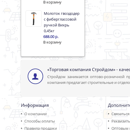
Молоток гвоздодер
с фиберглассовой
ручкой Вихрь
0,45кг
688.00 р.
«Торговая компания Стройдом» - каче
Стройдом занимается оптово-розничной пр
компания предлагает строительные и отдело
Информация
Дополнит
О компании
Связаться
Способы оплаты
Реквизит
Правила продажи
Оптовым 