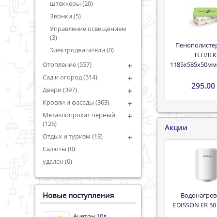
штеккеры (20)
Звонки (5)
Управление освещением
(3)
Пенополистерол XPS
Электродвигатели (0)
ТЕПЛЕК
1185х585х50мм
Отопление (557)
Сад и огород (514)
295.00 
Двери (397)
Кровли и фасады (363)
Металлопрокат чёрный
(126)
Акции
Отдых и туризм (13)
Салюты (0)
удален (0)
Новые поступления
Водонагреватель
EDISSON ER 50
Ацетон 10л.