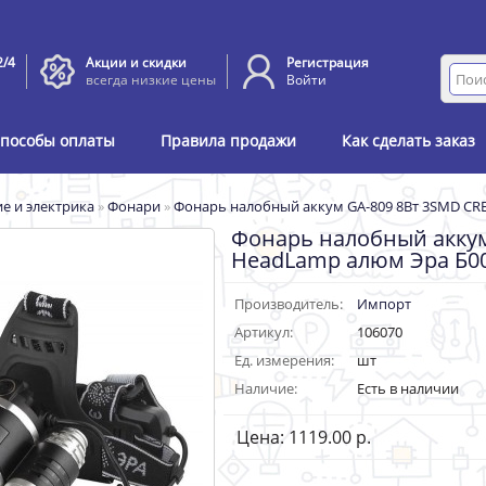
2/4
Акции и скидки
Регистрация
всегда низкие цены
Войти
пособы оплаты
Правила продажи
Как сделать заказ
е и электрика
»
Фонари
»
Фонарь налобный аккум GA-809 8Вт 3SMD CR
Фонарь налобный аккум
HeadLamp алюм Эра Б0
Производитель:
Импорт
Артикул:
106070
Ед. измерения:
шт
Наличие:
Есть в наличии
Цена: 1119.00 р.