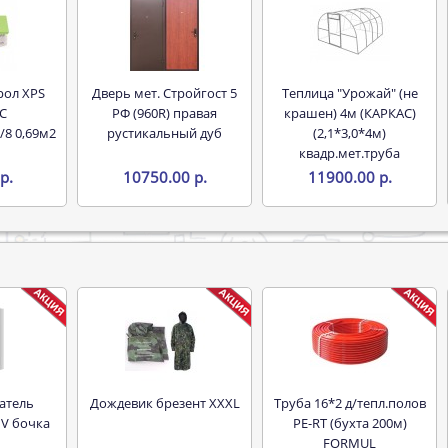
Дверь мет. Стройгост 5
Теплица "Урожай" (не
С
РФ (960R) правая
крашен) 4м (КАРКАС)
/8 0,69м2
рустикальный дуб
(2,1*3,0*4м)
квадр.мет.труба
р.
10750.00 р.
11900.00 р.
Дождевик брезент XXXL
Труба 16*2 д/тепл.полов
 V бочка
PE-RT (бухта 200м)
FORMUL