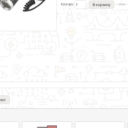
Кол-во:
- или 
алог