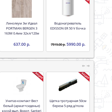
Линолеум 3м Идеал
Водонагреватель
PORTMAN BERGEN 3
EDISSON ER 50 V бочка
163M 0.4мм 32кл/120м
637.00 р.
5990.00 р.
7519.00 р.
Унитаз-компакт Вест
Щетка тротуарная 50см
белый (армат+сиденье)
береза 5-ряд д/пола
косой вып. Ворот. Santeri