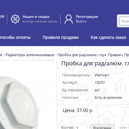
2/4
Акции и скидки
Регистрация
всегда низкие цены
Войти
пособы оплаты
Правила продажи
Как сделать заказ
е
»
Радиаторы аллюминиевые
»
Пробка для рад/алюм. глух. Правая с П
Пробка для рад/алюм. г
Производитель:
Импорт
Артикул:
19257
Ед. измерения:
шт
Наличие:
Есть в наличии
Цена: 37.00 р.
Кол-во:
- или 