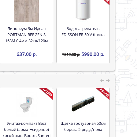
Линолеум 3м Идеал
Водонагреватель
PORTMAN BERGEN 3
EDISSON ER 50 V бочка
163M 0.4мм 32кл/120м
637.00 р.
5990.00 р.
7519.00 р.
Унитаз-компакт Вест
Щетка тротуарная 50см
белый (армат+сиденье)
береза 5-ряд д/пола
косой вып. Ворот. Santeri