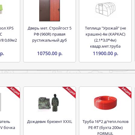
Дверь мет. Стройгост 5
Теплица "Урожай" (не
С
РФ (960R) правая
крашен) 4м (КАРКАС)
/8 0,69м2
рустикальный дуб
(2,1*3,0*4м)
квадр.мет.труба
р.
10750.00 р.
11900.00 р.
Дождевик брезент XXXL
Труба 16*2 д/тепл.полов
 V бочка
PE-RT (бухта 200м)
FORMUL