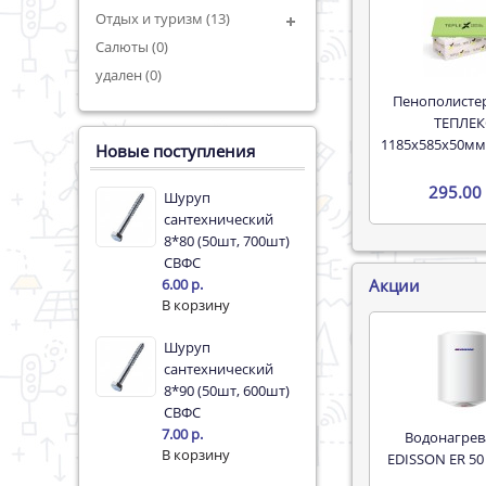
Отдых и туризм (13)
Салюты (0)
удален (0)
Пенополистерол XPS
ТЕПЛЕК
1185х585х50мм
Новые поступления
295.00 
Шуруп
сантехнический
8*80 (50шт, 700шт)
СВФС
Акции
6.00 р.
Шуруп
сантехнический
8*90 (50шт, 600шт)
СВФС
7.00 р.
Водонагреватель
EDISSON ER 50