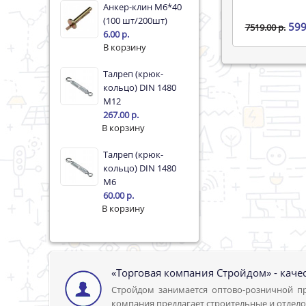
Анкер-клин М6*40
(100 шт/200шт)
599
7519.00 р.
6.00 р.
Талреп (крюк-
кольцо) DIN 1480
М12
267.00 р.
Талреп (крюк-
кольцо) DIN 1480
M6
60.00 р.
«Торговая компания Стройдом» - каче
Стройдом занимается оптово-розничной пр
компания предлагает строительные и отдело