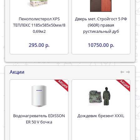
Пенополистерол XPS
Дверь мет. Стройгост 5 РФ
ТЕПЛЕКС 1185х585х50мм/8
(960R) правая
0,69м2
рустикальный дуб
295.00 р.
10750.00 р.
Акции
Водонагреватель EDISSON
Дождевик брезент XXXL
Труба 16*
ER 50 V бочка
P