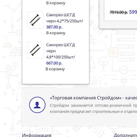
599
7519.00 р.
Саморез ШСГД
черн 4,2*75/250шт/
387.00 р.
Саморез ШСГД
черн
4,8*100/250шт/
667.00 р.
«Торговая компания Стройдом» - каче
Стройдом занимается оптово-розничной пр
компания предлагает строительные и отдело
Информация
Дополнит