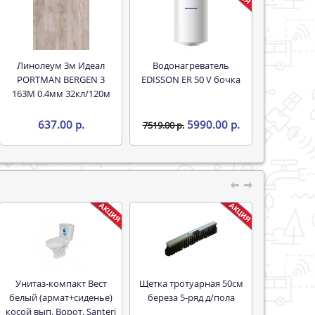
Линолеум 3м Идеал
Водонагреватель
PORTMAN BERGEN 3
EDISSON ER 50 V бочка
163M 0.4мм 32кл/120м
637.00 р.
5990.00 р.
7519.00 р.
Унитаз-компакт Вест
Щетка тротуарная 50см
белый (армат+сиденье)
береза 5-ряд д/пола
косой вып. Ворот. Santeri