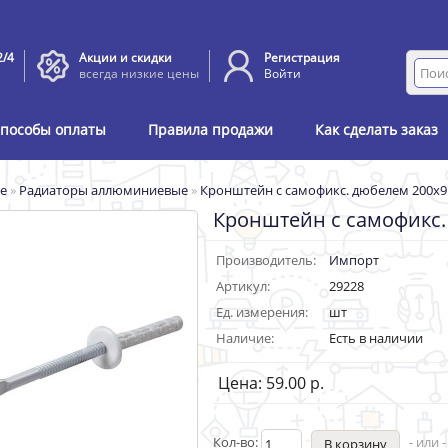
2/4
Акции и скидки
Регистрация
всегда низкие цены
Войти
пособы оплаты
Правила продажи
Как сделать заказ
е
»
Радиаторы аллюминиевые
»
Кронштейн с самофикс. дюбелем 200х9
Кронштейн с самофикс.
Производитель:
Импорт
Артикул:
29228
Ед. измерения:
шт
Наличие:
Есть в наличии
Цена: 59.00 р.
Кол-во:
- или 