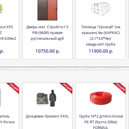
Дверь мет. Стройгост 5
Теплица "Урожай" (не
С
РФ (960R) правая
крашен) 4м (КАРКАС)
/8 0,69м2
рустикальный дуб
(2,1*3,0*4м)
квадр.мет.труба
р.
10750.00 р.
11900.00 р.
Дождевик брезент XXXL
Труба 16*2 д/тепл.полов
 V бочка
PE-RT (бухта 200м)
FORMUL