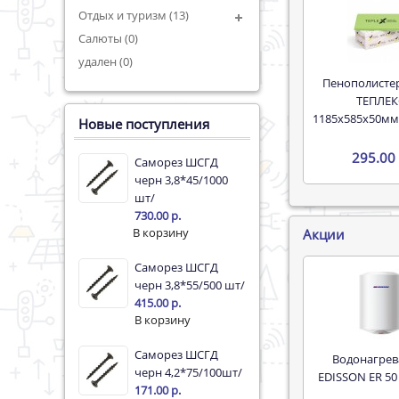
Отдых и туризм (13)
Салюты (0)
удален (0)
Пенополистерол XPS
ТЕПЛЕК
1185х585х50мм
Новые поступления
295.00 
Саморез ШСГД
черн 3,8*45/1000
шт/
730.00 р.
Акции
Саморез ШСГД
черн 3,8*55/500 шт/
415.00 р.
Саморез ШСГД
Водонагреватель
черн 4,2*75/100шт/
EDISSON ER 50
171.00 р.