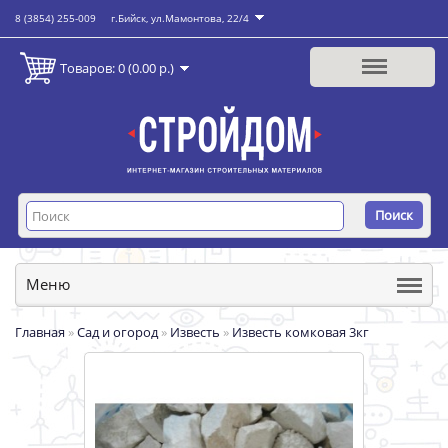
8 (3854) 255-009
г.Бийск, ул.Мамонтова, 22/4
Товаров: 0 (0.00 р.)
Поиск
Меню
Главная
»
Сад и огород
»
Известь
»
Известь комковая 3кг