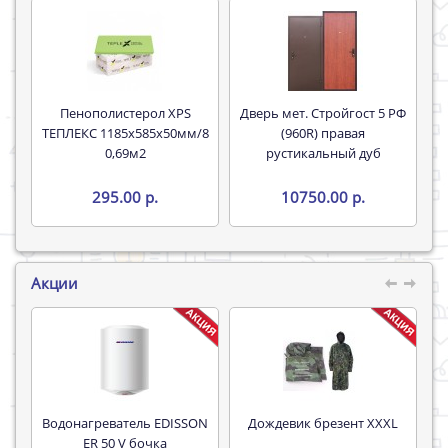
Пенополистерол XPS
Дверь мет. Стройгост 5 РФ
ТЕПЛЕКС 1185х585х50мм/8
(960R) правая
0,69м2
рустикальный дуб
295.00 р.
10750.00 р.
Акции
Водонагреватель EDISSON
Дождевик брезент XXXL
Труба 16*
ER 50 V бочка
P