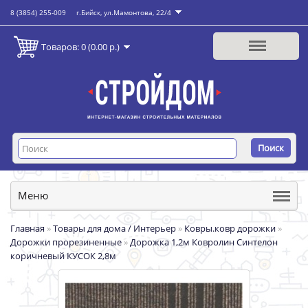
8 (3854) 255-009
г.Бийск, ул.Мамонтова, 22/4
Товаров: 0 (0.00 р.)
Поиск
Меню
Главная
»
Товары для дома / Интерьер
»
Ковры.ковр дорожки
»
Дорожки прорезиненные
»
Дорожка 1,2м Ковролин Синтелон
коричневый КУСОК 2,8м