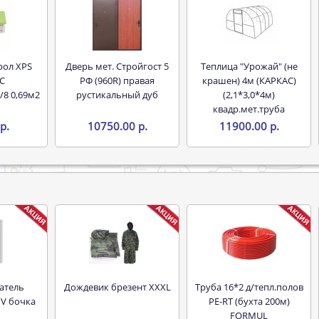
Дверь мет. Стройгост 5
Теплица "Урожай" (не
С
РФ (960R) правая
крашен) 4м (КАРКАС)
/8 0,69м2
рустикальный дуб
(2,1*3,0*4м)
квадр.мет.труба
р.
10750.00 р.
11900.00 р.
Дождевик брезент XXXL
Труба 16*2 д/тепл.полов
 V бочка
PE-RT (бухта 200м)
FORMUL