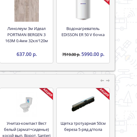
Линолеум 3м Идеал
Водонагреватель
PORTMAN BERGEN 3
EDISSON ER 50 V бочка
163M 0.4мм 32кл/120м
637.00 р.
5990.00 р.
7519.00 р.
Унитаз-компакт Вест
Щетка тротуарная 50см
белый (армат+сиденье)
береза 5-ряд д/пола
косой вып. Ворот. Santeri