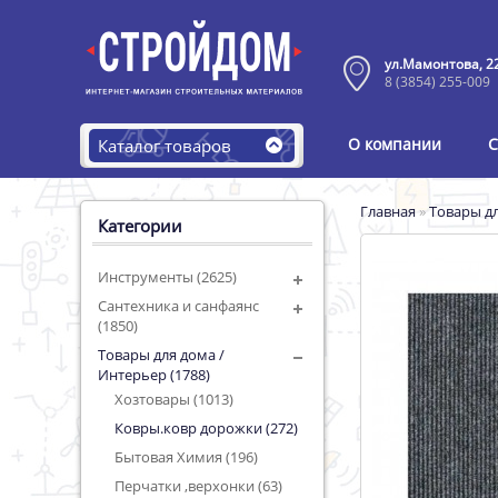
ул.Мамонтова, 2
8 (3854) 255-009
О компании
С
Каталог товаров
Главная
»
Товары дл
Категории
Инструменты (2625)
Сантехника и санфаянс
(1850)
Товары для дома /
Интерьер (1788)
Хозтовары (1013)
Ковры.ковр дорожки (272)
Бытовая Химия (196)
Перчатки ,верхонки (63)