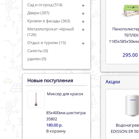
Сад и огород (514)
Двери (397)
Кровли и фасады (363)
Пенополистерол XPS
Металлопрокат чёрный
(126)
ТЕПЛЕК
1185х585х50мм
Отдых и туризм (13)
Салюты (0)
295.00 
удален (0)
Новые поступления
Акции
Миксер для красок
85х400мм,шестигран.хвостовик.Бибер
35802
Водонагреватель
180.00 р.
EDISSON ER 50