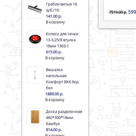
Грабли витые 16
зуб./10
599
7519.00 р.
141.00 р.
Колесо для тачки
13-3,25/8 втулка
16мм 1303-1
615.00 р.
Вешалка
напольная
Комфорт ВК6 6кр
бел
1889.00 р.
Доска разделочная
460*300*18мм.
бамбук
814.00 р.