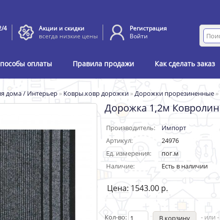
2/4
Акции и скидки
Регистрация
всегда низкие цены
Войти
пособы оплаты
Правила продажи
Как сделать заказ
я дома / Интерьер
»
Ковры.ковр дорожки
»
Дорожки прорезиненные
»
Дорожка 1,2м Ковролин
Производитель:
Импорт
Артикул:
24976
Ед. измерения:
пог.м
Наличие:
Есть в наличии
Цена: 1543.00 р.
Кол-во:
- или 