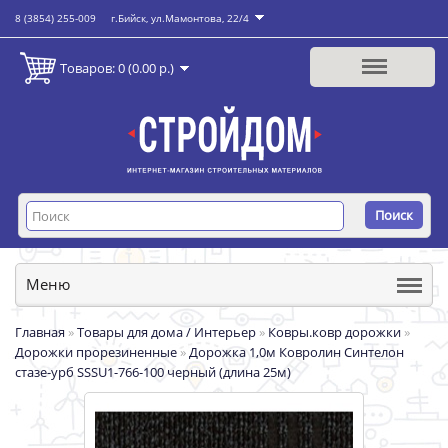
8 (3854) 255-009
г.Бийск, ул.Мамонтова, 22/4
Товаров: 0 (0.00 р.)
Поиск
Меню
Главная
»
Товары для дома / Интерьер
»
Ковры.ковр дорожки
»
Дорожки прорезиненные
»
Дорожка 1,0м Ковролин Синтелон
стазе-урб SSSU1-766-100 черный (длина 25м)