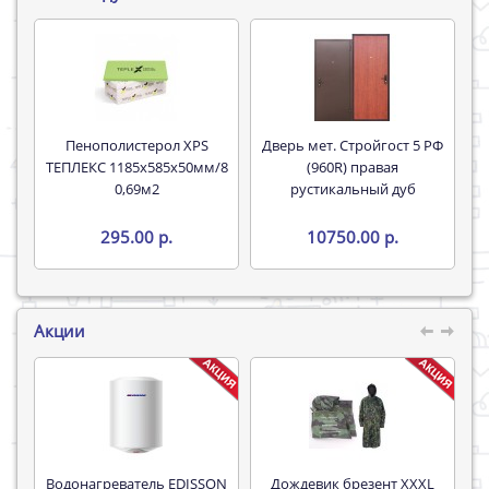
Пенополистерол XPS
Дверь мет. Стройгост 5 РФ
ТЕПЛЕКС 1185х585х50мм/8
(960R) правая
0,69м2
рустикальный дуб
295.00 р.
10750.00 р.
Акции
Водонагреватель EDISSON
Дождевик брезент XXXL
Труба 16*