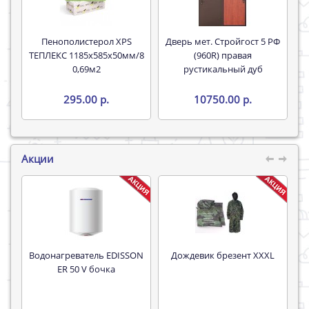
Пенополистерол XPS
Дверь мет. Стройгост 5 РФ
ТЕПЛЕКС 1185х585х50мм/8
(960R) правая
0,69м2
рустикальный дуб
295.00 р.
10750.00 р.
Акции
Водонагреватель EDISSON
Дождевик брезент XXXL
Труба 16*
ER 50 V бочка
P