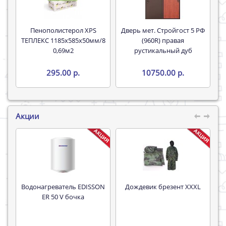
Пенополистерол XPS
Дверь мет. Стройгост 5 РФ
ТЕПЛЕКС 1185х585х50мм/8
(960R) правая
0,69м2
рустикальный дуб
295.00 р.
10750.00 р.
Акции
Водонагреватель EDISSON
Дождевик брезент XXXL
Труба 16*
ER 50 V бочка
P