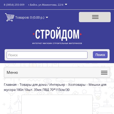
8 (3854) 255-009
г.Бийск, ул.Мамонтова, 22/4
Товаров: 0 (0.00 р.)
Поиск
Меню
Главная
»
Товары для дома / Интерьер
»
Хозтовары
»
Мешки для
мусора 180л 10шт. 35мк ПВД 70*115см/30