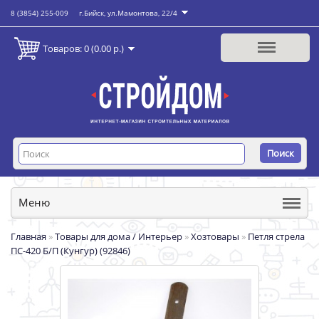
8 (3854) 255-009
г.Бийск, ул.Мамонтова, 22/4
Товаров: 0 (0.00 р.)
Поиск
Меню
Главная
»
Товары для дома / Интерьер
»
Хозтовары
»
Петля стрела
ПС-420 Б/П (Кунгур) (92846)