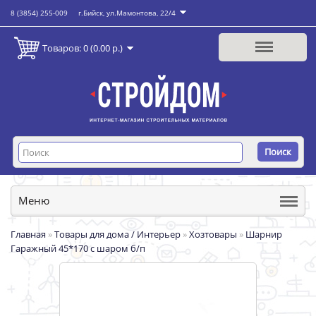
8 (3854) 255-009
г.Бийск, ул.Мамонтова, 22/4
Товаров: 0 (0.00 р.)
Поиск
Меню
Главная
»
Товары для дома / Интерьер
»
Хозтовары
»
Шарнир
Гаражный 45*170 с шаром б/п