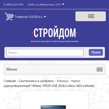
8 (3854) 255-009
г.Бийск, ул.Мамонтова, 22/4
Товаров: 0 (0.00 р.)
Поиск
Меню
Главная
»
Сантехника и санфаянс
»
Насосы
»
Насос
циркуляционный 180мм. PROFLINE 25/8 (гайки, БЕЗ кабеля)